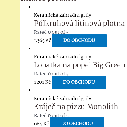
Keramické zahradní grily
Půlkruhová litinová plotna
Rated
0
out of 5
2365
Kč
DO OBCHODU
Keramické zahradní grily
Lopatka na popel Big Green
Rated
0
out of 5
1201
Kč
DO OBCHODU
Keramické zahradní grily
Kráječ na pizzu Monolith
Rated
0
out of 5
684
Kč
DO OBCHODU