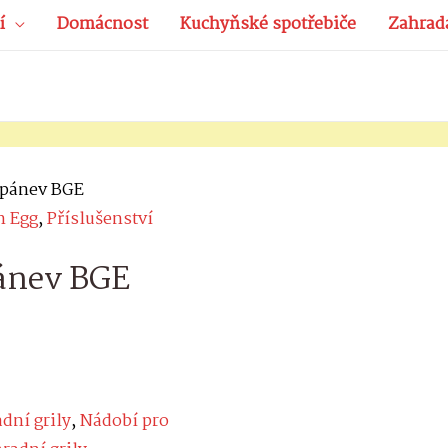
í
Domácnost
Kuchyňské spotřebiče
Zahrad
á pánev BGE
n Egg
,
Příslušenství
pánev BGE
dní grily
,
Nádobí pro