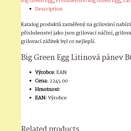
Big Green Egg
,
Příslušenství Big Green Egg
,
Zah
Description
Katalog produktů zaměřený na grilování nabízí 
příslušenství jako jsou grilovací náčiní, grilov
grilovací zážitek byl co nejlepší.
Big Green Egg Litinová pánev 
Výrobce:
EAN
Cena:
2245.00
Hmotnost:
EAN:
Výrobce
Related products