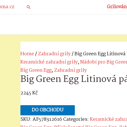
Přeskočit
Grilován
Hledat
na
obsah
Home
/
Zahradní grily
/ Big Green Egg Litinov
Keramické zahradní grily
,
Nádobí pro Big Gree
Big Green Egg
,
Zahradní grily
Big Green Egg Litinová 
2245
Kč
DO OBCHODU
SKU:
AF578312616
Categories:
Keramické zahra