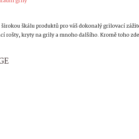
radní grily
širokou škálu produktů pro váš dokonalý grilovací záži
ací rošty, kryty na grily a mnoho dalšího. Kromě toho zde
BGE