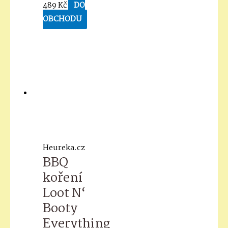
489
Kč
DO
OBCHODU
Heureka.cz
BBQ
koření
Loot N‘
Booty
Everything