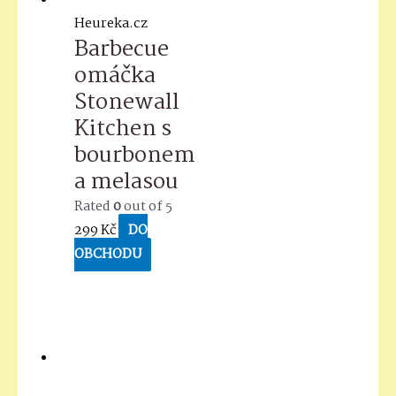
Heureka.cz
Barbecue
omáčka
Stonewall
Kitchen s
bourbonem
a melasou
Rated
0
out of 5
299
Kč
DO
OBCHODU