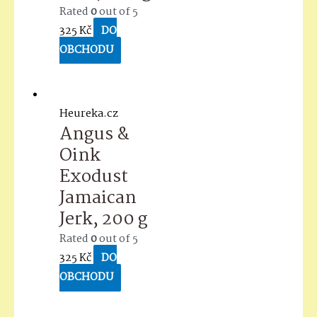
Rated
0
out of 5
325
Kč
DO
OBCHODU
Heureka.cz
Angus &
Oink
Exodust
Jamaican
Jerk, 200 g
Rated
0
out of 5
325
Kč
DO
OBCHODU