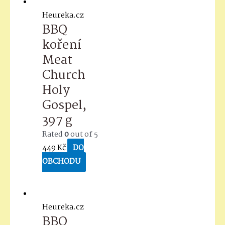
Heureka.cz
BBQ
koření
Meat
Church
Holy
Gospel,
397 g
Rated
0
out of 5
449
Kč
DO
OBCHODU
Heureka.cz
BBQ