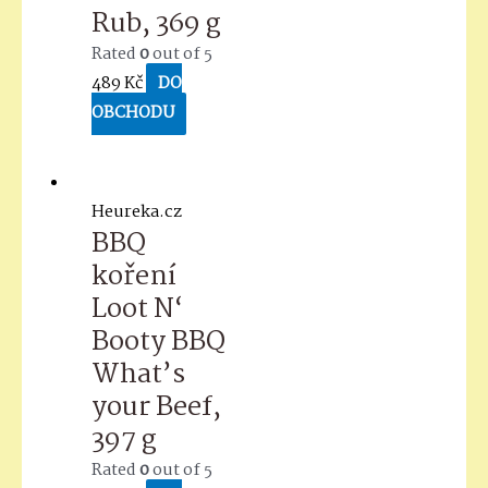
Rub, 369 g
Rated
0
out of 5
489
Kč
DO
OBCHODU
Heureka.cz
BBQ
koření
Loot N‘
Booty BBQ
What’s
your Beef,
397 g
Rated
0
out of 5