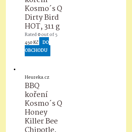
koření
Kosmo´s Q
Dirty Bird
HOT, 311 g
Rated
0
out of 5
450
Kč
DO
OBCHODU
Heureka.cz
BBQ
koření
Kosmo´s Q
Honey
Killer Bee
Chipotle,