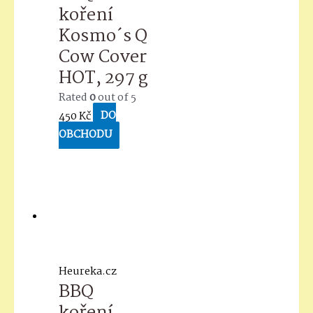
koření
Kosmo´s Q
Cow Cover
HOT, 297 g
Rated
0
out of 5
450
Kč
DO
OBCHODU
Heureka.cz
BBQ