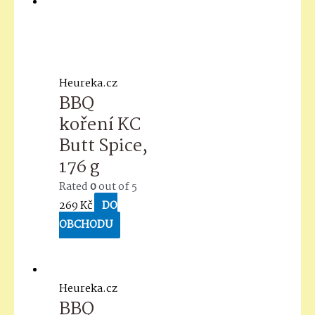
Heureka.cz
BBQ
koření KC
Butt Spice,
176 g
Rated
0
out of 5
269
Kč
DO
OBCHODU
Heureka.cz
BBQ