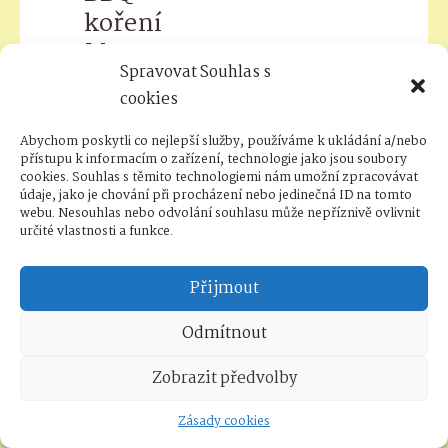
koření
Meat
Spravovat Souhlas s
Church
cookies
Holy
Voodoo,
Abychom poskytli co nejlepší služby, používáme k ukládání a/nebo
přístupu k informacím o zařízení, technologie jako jsou soubory
397 g
cookies. Souhlas s těmito technologiemi nám umožní zpracovávat
údaje, jako je chování při procházení nebo jedinečná ID na tomto
Rated
0
out of 5
webu. Nesouhlas nebo odvolání souhlasu může nepříznivě ovlivnit
399
Kč
DO
určité vlastnosti a funkce.
OBCHODU
Přijmout
1
2
Odmítnout
3
Zobrazit předvolby
4
…
Zásady cookies
7