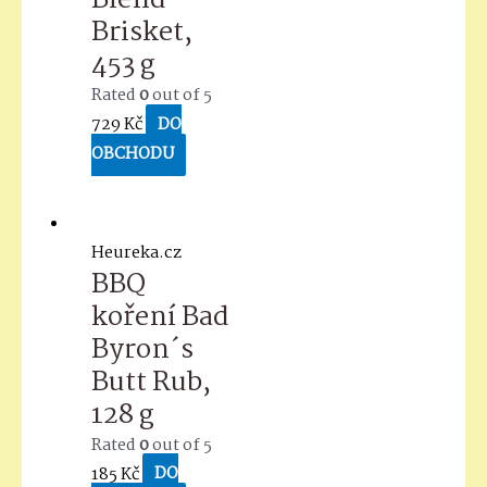
Blend
Brisket,
453 g
Rated
0
out of 5
729
Kč
DO
OBCHODU
Heureka.cz
BBQ
koření Bad
Byron´s
Butt Rub,
128 g
Rated
0
out of 5
185
Kč
DO