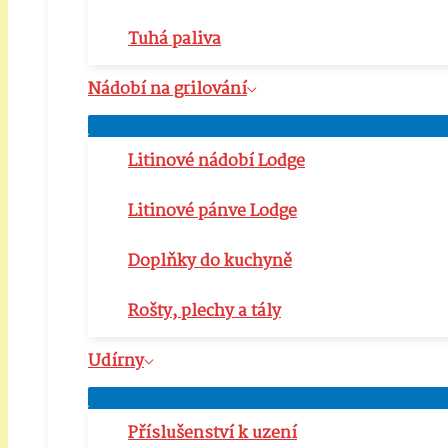
Tuhá paliva
Nádobí na grilování
Přepínač
menu
Litinové nádobí Lodge
Litinové pánve Lodge
Doplňky do kuchyně
Rošty, plechy a tály
Udírny
Přepínač
menu
Příslušenství k uzení