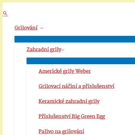
Přeskočit
na
Hledat
obsah
Grilování
Přepínač
menu
Zahradní grily
Přepínač
menu
Americké grily Weber
Grilovací náčiní a příslušenství
Keramické zahradní grily
Příslušenství Big Green Egg
Palivo na grilování