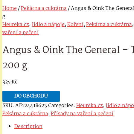
Home
/
Pekárna a cukrárna
/ Angus & Oink The General
g
Heureka.cz
,
Jídlo a nápoje
,
Koření
,
Pekárna a cukrárna
vaření a pečení
Angus & Oink The General – 
200 g
325
Kč
DO OBCHODU
SKU:
AF124418623
Categories:
Heureka.cz
,
Jídlo a nápo
Pekárna a cukrárna
,
Přísady na vaření a pečení
Description