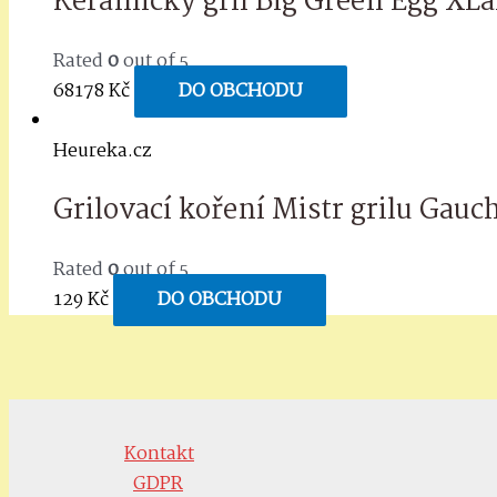
Keramický gril Big Green Egg XLa
Rated
0
out of 5
68178
Kč
DO OBCHODU
Heureka.cz
Grilovací koření Mistr grilu Gauc
Rated
0
out of 5
129
Kč
DO OBCHODU
Kontakt
GDPR