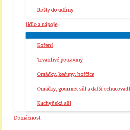
Rošty do udírny
Jídlo a nápoje
Přepínač
menu
Koření
Trvanlivé potraviny
Omáčky, kečupy, hořčice
Omáčky, gourmet sůl a další ochucovad
Kuchyňská sůl
Domácnost