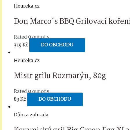
Heureka.cz
Don Marco´s BBQ Grilovací koření
Rated
0
out of 5
319
Kč
DO OBCHODU
Heureka.cz
Mistr grilu Rozmarýn, 80g
Rated
0
out of 5
89
Kč
DO OBCHODU
Dům a zahrada