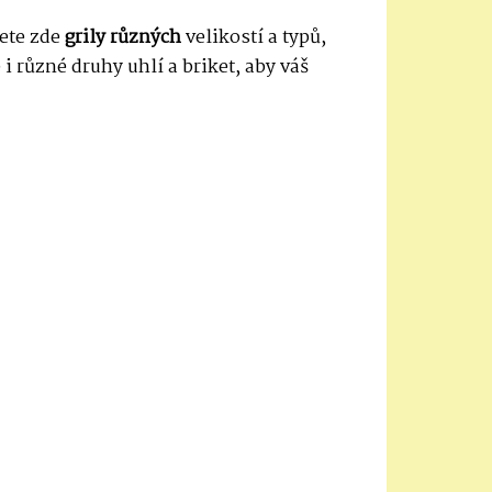
dete zde
grily různých
velikostí a typů,
 i různé druhy uhlí a briket, aby váš