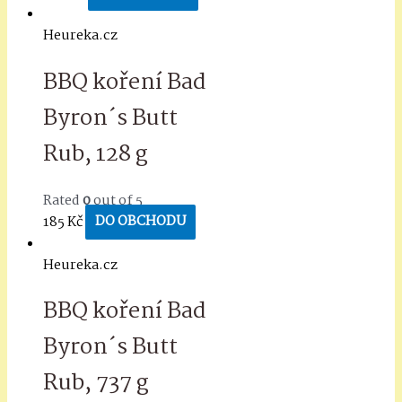
Heureka.cz
BBQ koření Bad
Byron´s Butt
Rub, 128 g
Rated
0
out of 5
185
Kč
DO OBCHODU
Heureka.cz
BBQ koření Bad
Byron´s Butt
Rub, 737 g