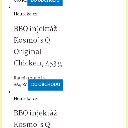
330
Kč
DO OBCHODU
Heureka.cz
BBQ injektáž
Kosmo´s Q
Original
Chicken, 453 g
Rated
0
out of 5
669
Kč
DO OBCHODU
Heureka.cz
BBQ injektáž
Kosmo´s Q