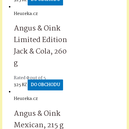
Heureka.cz
Angus & Oink
Limited Edition
Jack & Cola, 260
g
Rated
0
out of 5
325
Kč
DO OBCHODU
Heureka.cz
Angus & Oink
Mexican, 215 g