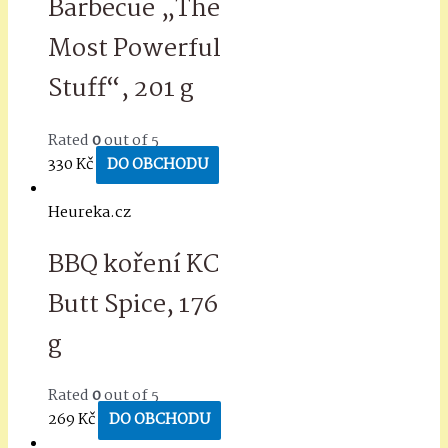
Barbecue „The
Most Powerful
Stuff“, 201 g
Rated
0
out of 5
330
Kč
DO OBCHODU
Heureka.cz
BBQ koření KC
Butt Spice, 176
g
Rated
0
out of 5
269
Kč
DO OBCHODU