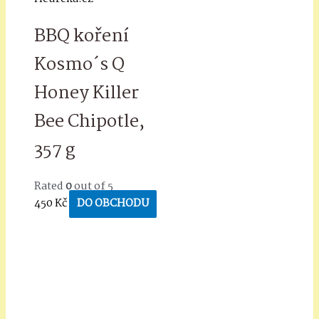
BBQ koření
Kosmo´s Q
Honey Killer
Bee Chipotle,
357 g
Rated
0
out of 5
450
Kč
DO OBCHODU