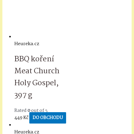
Heureka.cz
BBQ koření
Meat Church
Holy Gospel,
397 g
Rated
0
out of 5
449
Kč
DO OBCHODU
Heureka.cz