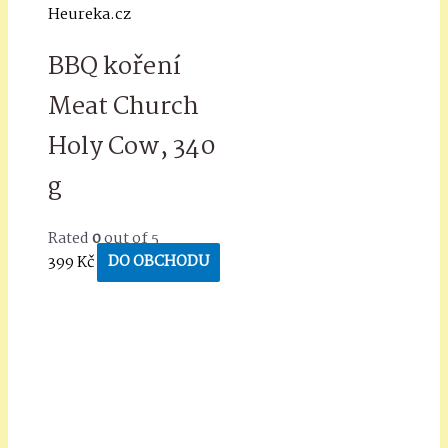
Heureka.cz
BBQ koření
Meat Church
Holy Cow, 340
g
Rated
0
out of 5
399
Kč
DO OBCHODU