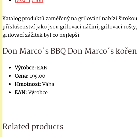
Description
Katalog produktů zaměřený na grilování nabízí širokou
příslušenství jako jsou grilovací náčiní, grilovací rošt
grilovací zážitek byl co nejlepší.
Don Marco´s BBQ Don Marco´s koření
Výrobce:
EAN
Cena:
199.00
Hmotnost:
Váha
EAN:
Výrobce
Related products