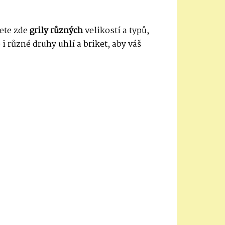
dete zde
grily různých
velikostí a typů,
 i různé druhy uhlí a briket, aby váš