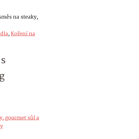
směs na steaky,
adla
,
Koření na
´s
g
y, gourmet sůl a
ky