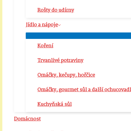
Rošty do udírny
Jídlo a nápoje
Přepínač
menu
Koření
Trvanlivé potraviny
Omáčky, kečupy, hořčice
Omáčky, gourmet sůl a další ochucovad
Kuchyňská sůl
Domácnost