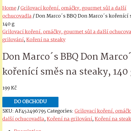
Home
/
Grilovací koření, omáčky, gourmet sůl a další
ochucovadla
/ Don Marco´s BBQ Don Marco´s kořenící 
140 g
Grilovací koření, omáčky, gourmet sůl a další ochucov
grilování
,
Koření na steaky
Don Marco´s BBQ Don Marco
kořenící směs na steaky, 140 
199
Kč
DO OBCHODU
SKU:
AF452496795
Categories:
Grilovací koření, omáčk
další ochucovadla
,
Koření na grilování
,
Koření na stea