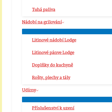
Tuhá paliva
Nádobí na grilování
Přepínač
menu
Litinové nádobí Lodge
Litinové pánve Lodge
Doplňky do kuchyně
Rošty, plechy a tály
Udírny
Přepínač
menu
Příslušenství k uzení