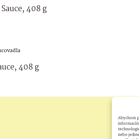
Sauce, 408 g
hucovadla
auce, 408 g
Abychom po
informacím 
technologi
nebo jedin