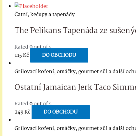
Čatní, kečupy a tapenády
The Pelikans Tapenáda ze sušenýc
Rated
0
out of 5
115
Kč
DO OBCHODU
Grilovací koření, omáčky, gourmet sůl a další oc
Ostatní Jamaican Jerk Taco Simme
Rated
0
out of 5
249
Kč
DO OBCHODU
Grilovací koření, omáčky, gourmet sůl a další oc