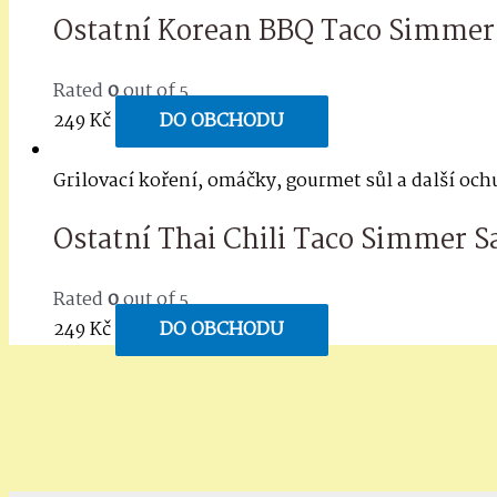
Ostatní Korean BBQ Taco Simmer 
Rated
0
out of 5
249
Kč
DO OBCHODU
Grilovací koření, omáčky, gourmet sůl a další oc
Ostatní Thai Chili Taco Simmer S
Rated
0
out of 5
249
Kč
DO OBCHODU