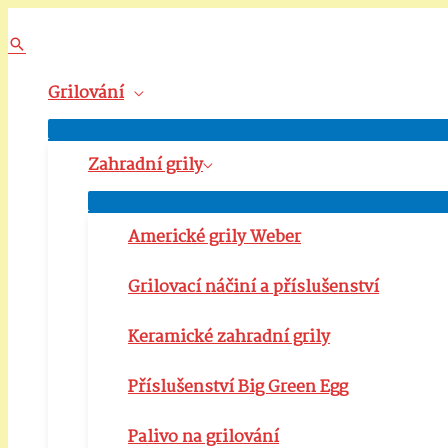
Přeskočit
na
Hledat
obsah
Grilování
Přepínač
menu
Zahradní grily
Přepínač
menu
Americké grily Weber
Grilovací náčiní a příslušenství
Keramické zahradní grily
Příslušenství Big Green Egg
Palivo na grilování