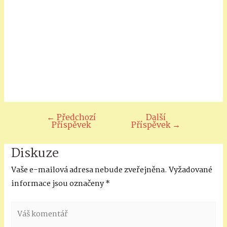
←
Předchozí
Další
Navigace
Příspěvek
Příspěvek
→
pro
příspěvek
Diskuze
Vaše e-mailová adresa nebude zveřejněna.
Vyžadované
informace jsou označeny
*
Váš
komentář