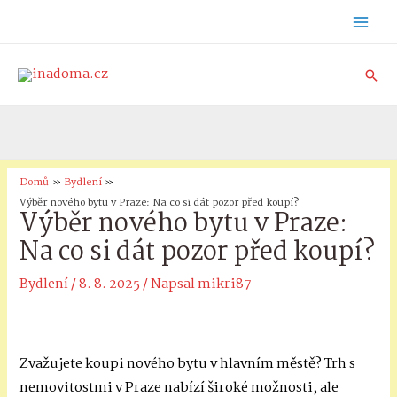
Přeskočit
Mai
na
obsah
Men
Hle
Domů
Bydlení
Výběr nového bytu v Praze: Na co si dát pozor před koupí?
Výběr nového bytu v Praze:
Na co si dát pozor před koupí?
Bydlení
/
8. 8. 2025
/ Napsal
mikri87
Zvažujete koupi nového bytu v hlavním městě? Trh s
nemovitostmi v Praze nabízí široké možnosti, ale