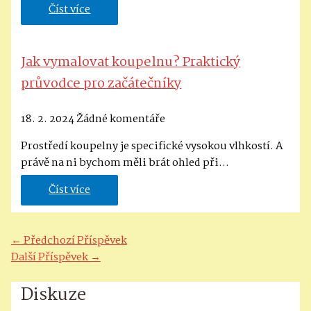
Číst více
Jak vymalovat koupelnu? Praktický
průvodce pro začátečníky
18. 2. 2024
Žádné komentáře
Prostředí koupelny je specifické vysokou vlhkostí. A
právě na ni bychom měli brát ohled při…
Číst více
Navigace
←
Předchozí Příspěvek
pro
Další Příspěvek
→
příspěvek
Diskuze