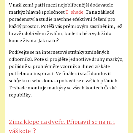
V naší zemi patří mezi nejoblíbenější dodavatele
markýz hlavně společnost
T-shade
. Ta na základě
poradenství a studie navrhne efektivní řešení pro
každý prostor. Potěší vás prémiovým zastíněním, jež
hravě odolá všem živlům, bude tiché a vydrží do
konce života. Jak na to?
Podívejte se na internetové stránky zmíněných
odborníků. Poté si projděte jednotlivé druhy markýz,
pořádně si prohlédněte vzorník a ihned získáte
potřebnou inspiraci. Ve finále si stačí domluvit
schůzku u sebe doma a pobavit se o vašich přáních.
T-shade montuje markýzy ve všech koutech České
republiky.
Zima klepe na dveře. Připravil se na ni i
váš kotel?