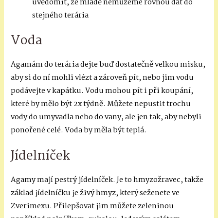
uvědomit, že mládě nemůžeme rovnou dát do
stejného terária
Voda
Agamám do terária dejte buď dostatečně velkou misku,
aby si do ní mohli vlézt a zároveň pít, nebo jim vodu
podávejte v kapátku. Vodu mohou pít i při koupání,
které by mělo být 2x týdně. Můžete nepustit trochu
vody do umyvadla nebo do vany, ale jen tak, aby nebyli
ponořené celé. Voda by měla být teplá.
Jídelníček
Agamy mají pestrý jídelníček. Je to hmyzožravec, takže
základ jídelníčku je živý hmyz, který seženete ve
Zverimexu. Přilepšovat jim můžete zeleninou