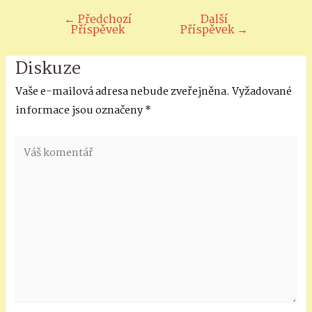
←
Předchozí
Další
Navigace
Příspěvek
Příspěvek
→
pro
příspěvek
Diskuze
Vaše e-mailová adresa nebude zveřejněna.
Vyžadované
informace jsou označeny
*
Váš
komentář