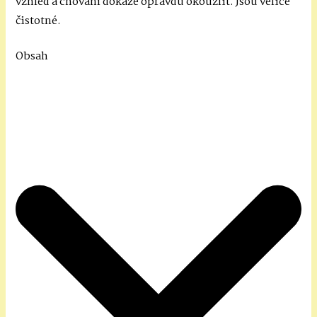
vzhled a chování dokáže opravdu okouzlit. Jsou velice
čistotné.
Obsah