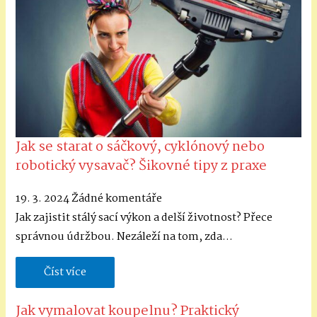
Jak se starat o sáčkový, cyklónový nebo
robotický vysavač? Šikovné tipy z praxe
19. 3. 2024
Žádné komentáře
Jak zajistit stálý sací výkon a delší životnost? Přece
správnou údržbou. Nezáleží na tom, zda…
Číst více
Jak vymalovat koupelnu? Praktický