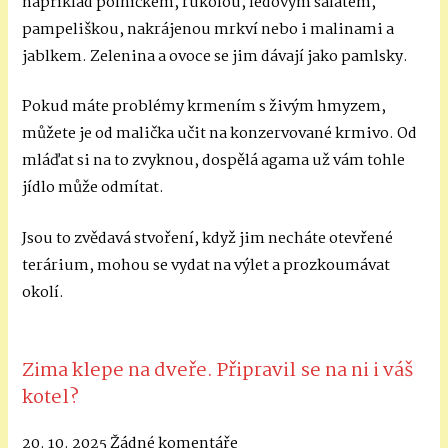
například polníčkem, rukolou, ledovým salátem,
pampeliškou, nakrájenou mrkví nebo i malinami a
jablkem. Zelenina a ovoce se jim dávají jako pamlsky.
Pokud máte problémy krmením s živým hmyzem,
můžete je od malička učit na konzervované krmivo. Od
mláďat si na to zvyknou, dospělá agama už vám tohle
jídlo může odmítat.
Jsou to zvědavá stvoření, když jim necháte otevřené
terárium, mohou se vydat na výlet a prozkoumávat
okolí.
Zima klepe na dveře. Připravil se na ni i váš
kotel?
20. 10. 2025
Žádné komentáře