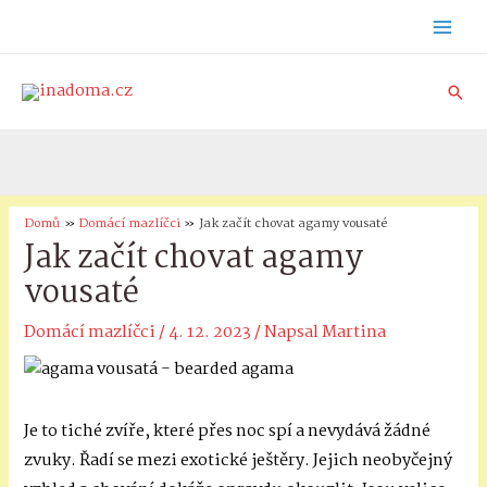
Přeskočit
Mai
na
obsah
Men
Hle
Domů
Domácí mazlíčci
Jak začít chovat agamy vousaté
Jak začít chovat agamy
vousaté
Domácí mazlíčci
/
4. 12. 2023
/ Napsal
Martina
Je to tiché zvíře, které přes noc spí a nevydává žádné
zvuky. Řadí se mezi exotické ještěry. Jejich neobyčejný