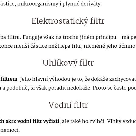
ástice, mikroorganismy i plynné deriváty.
Elektrostatický filtr
 Hepa filtru. Funguje však na trochu jiném principu – má 
once menší částice než Hepa filtr, nicméně jeho účinnost
Uhlíkový filtr
filtrem
. Jeho hlavní výhodou je to, že dokáže zachycova
ch a podobně, si však poradit nedokáže. Proto se často po
Vodní filtr
h skrz vodní filtr vyčistí
, ale také ho zvlhčí. Vlhký vzd
o nemoci.