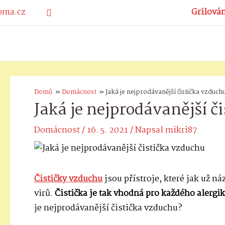
Přeskočit
Grilová
Hledat
na
obsah
Domů
Domácnost
Jaká je nejprodávanější čistička vzduchu
Jaká je nejprodávanější či
Domácnost
/
16. 5. 2021
/ Napsal
mikri87
Čističky vzduchu
jsou přístroje, které jak už n
virů.
Čistička je tak vhodná pro každého alergi
je nejprodávanější čistička vzduchu?