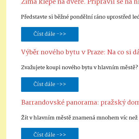
Zima klepe na dveře. Připravil se na ni
Představte si běžné pondělní ráno uprostřed led
Číst dále ->>
Výběr nového bytu v Praze: Na co si d
Zvažujete koupi nového bytu v hlavním městě? 
Číst dále ->>
Barrandovské panorama: pražský domo
Žít v hlavním městě znamená mnohem víc než mí
Číst dále ->>