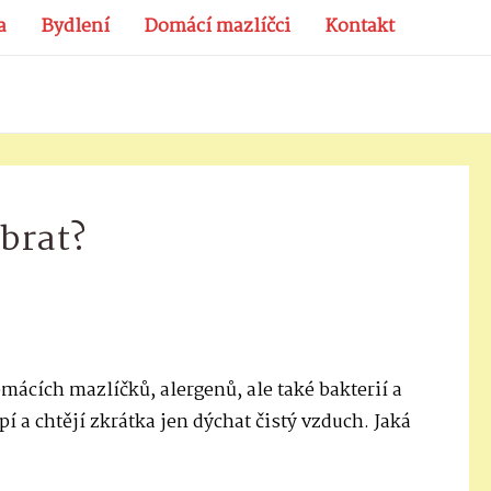
a
Bydlení
Domácí mazlíčci
Kontakt
ybrat?
omácích mazlíčků, alergenů, ale také bakterií a
trpí a chtějí zkrátka jen dýchat čistý vzduch. Jaká