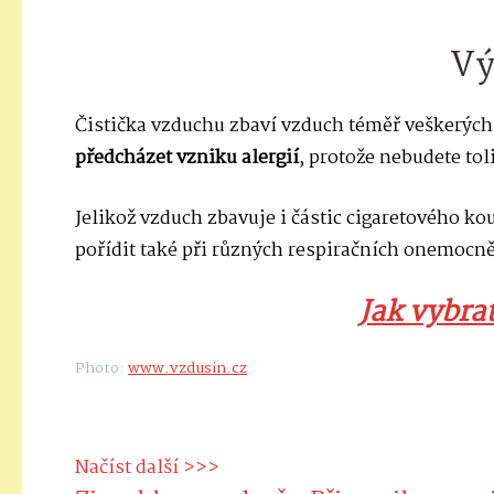
V
Čistička vzduchu zbaví vzduch téměř veškerých n
předcházet vzniku alergií
, protože nebudete to
Jelikož vzduch zbavuje i částic cigaretového ko
pořídit také při různých respiračních onemocněn
Jak vybra
Photo:
www.vzdusin.cz
Načíst další >>>