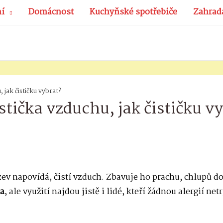
ní
Domácnost
Kuchyňské spotřebiče
Zahrad
, jak čističku vybrat?
stička vzduchu, jak čističku v
ázev napovídá, čistí vzduch. Zbavuje ho prachu, chlupů d
ka
, ale využití najdou jistě i lidé, kteří žádnou alergií ne