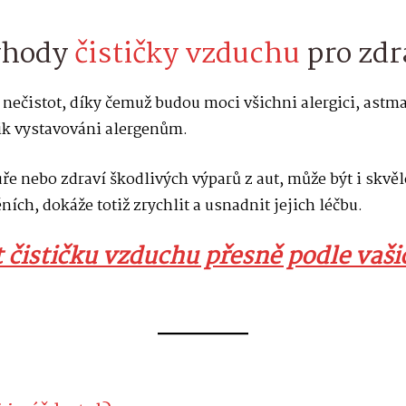
ýhody
čističky vzduchu
pro zdr
ečistot, díky čemuž budou moci všichni alergici, astmati
lik vystavováni alergenům.
uře nebo zdraví škodlivých výparů z aut, může být i skvě
ích, dokáže totiž zrychlit a usnadnit jejich léčbu.
t čističku vzduchu přesně podle vaši