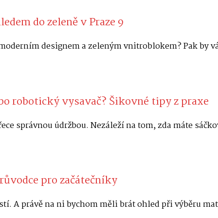
ledem do zeleně v Praze 9
ě s moderním designem a zeleným vnitroblokem? Pak by 
bo robotický vysavač? Šikovné tipy z praxe
? Přece správnou údržbou. Nezáleží na tom, zda máte sáč
růvodce pro začátečníky
tí. A právě na ni bychom měli brát ohled při výběru mat