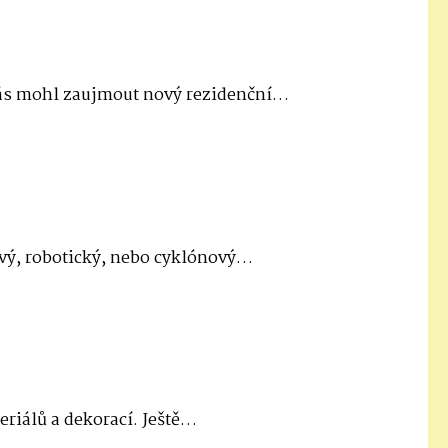
vás mohl zaujmout nový rezidenční…
kový, robotický, nebo cyklónový…
eriálů a dekorací. Ještě…