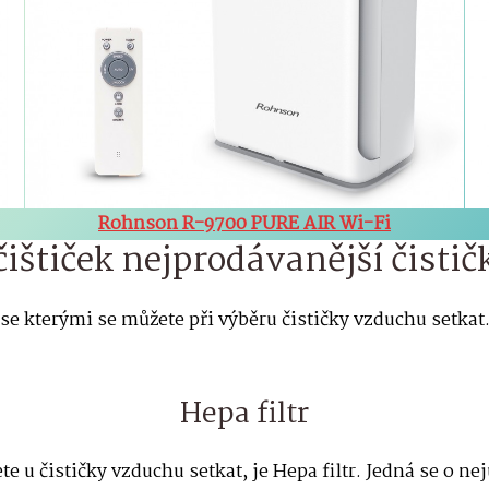
Rohnson R-9700 PURE AIR Wi-Fi
 čištiček nejprodávanější čisti
 se kterými se můžete při výběru čističky vzduchu setkat.
Hepa filtr
te u čističky vzduchu setkat, je Hepa filtr. Jedná se o ne