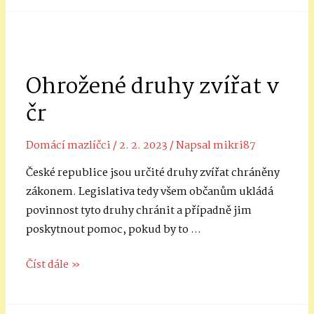
od
Bradley
Smoker
Ohrožené druhy zvířat v
čr
Domácí mazlíčci
/
2. 2. 2023
/ Napsal
mikri87
České republice jsou určité druhy zvířat chráněny
zákonem. Legislativa tedy všem občanům ukládá
povinnost tyto druhy chránit a případně jim
poskytnout pomoc, pokud by to …
Ohrožené
Číst dále »
druhy
zvířat