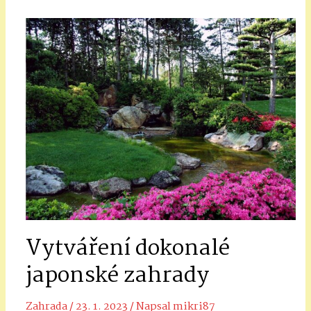
v
čr
Vytváření dokonalé
japonské zahrady
Zahrada
/
23. 1. 2023
/ Napsal
mikri87