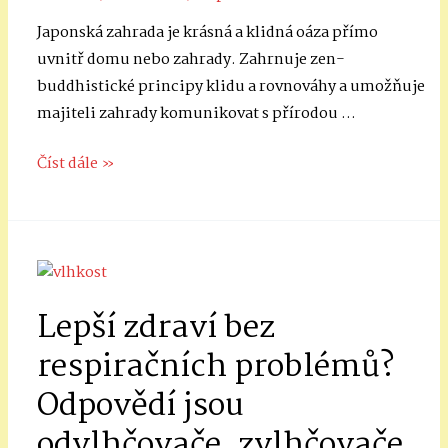
Japonská zahrada je krásná a klidná oáza přímo
uvnitř domu nebo zahrady. Zahrnuje zen-
buddhistické principy klidu a rovnováhy a umožňuje
majiteli zahrady komunikovat s přírodou …
Vytváření
Číst dále »
dokonalé
japonské
zahrady
Lepší zdraví bez
respiračních problémů?
Odpovědí jsou
odvlhčovače, zvlhčovače