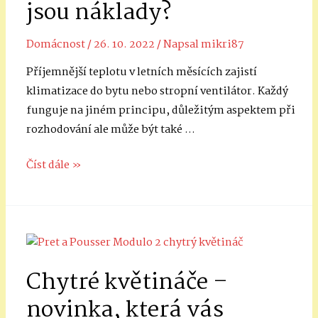
jsou náklady?
a
čističky
Domácnost
/
26. 10. 2022
/ Napsal
mikri87
Příjemnější teplotu v letních měsících zajistí
klimatizace do bytu nebo stropní ventilátor. Každý
funguje na jiném principu, důležitým aspektem při
rozhodování ale může být také …
Klimatizace
Číst dále »
do
bytu
a
stropní
ventilátor:
Chytré květináče –
Jaké
jsou
novinka, která vás