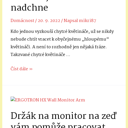
náklady?
nadchne
Domácnost
/
20. 9. 2022
/ Napsal
mikri87
Kdo jednou vyzkouší chytré květináče, už se nikdy
nebude chtít vracet k obyčejnému „hloupému“
květináči. A není to rozhodně jen nějaká fráze.
Takzvané chytré květináče …
Chytré
Číst dále »
květináče
–
novinka,
která
vás
Držák na monitor na zeď
nadchne
vám pomůže pracovat