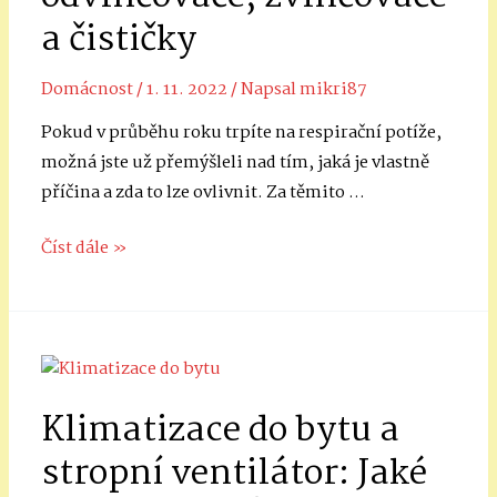
a čističky
Domácnost
/
1. 11. 2022
/ Napsal
mikri87
Pokud v průběhu roku trpíte na respirační potíže,
možná jste už přemýšleli nad tím, jaká je vlastně
příčina a zda to lze ovlivnit. Za těmito …
Lepší
Číst dále »
zdraví
bez
respiračních
problémů?
Odpovědí
Klimatizace do bytu a
jsou
odvlhčovače,
stropní ventilátor: Jaké
zvlhčovače