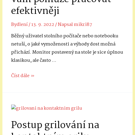
efektivněji
Bydlení
/
13. 9. 2022
/ Napsal
mikri87
Běžný uživatel stolního počítače nebo notebooku
netuší, o jaké vymoženosti a výhody dost možná
přichází. Monitor postavený na stole je sice úplnou
klasikou, ale často …
Držák
Číst dále »
na
monitor
na
zeď
vám
Postup grilování na
pomůže
pracovat