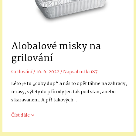
Alobalové misky na
grilování
Grilování
/
16. 6. 2022
/ Napsal
mikri87
Léto je tu „coby dup“ a nás to opět táhne na zahrady,
terasy, výlety do přírody jen tak pod stan, anebo
s karavanem. A při takových …
Alobalové
Číst dále »
misky
na