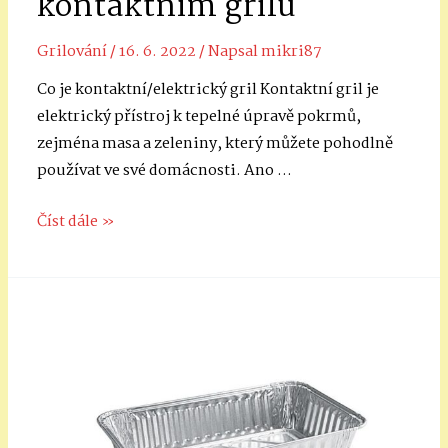
kontaktním grilu
efektivněji
Grilování
/
16. 6. 2022
/ Napsal
mikri87
Co je kontaktní/elektrický gril Kontaktní gril je
elektrický přístroj k tepelné úpravě pokrmů,
zejména masa a zeleniny, který můžete pohodlně
používat ve své domácnosti. Ano …
Postup
Číst dále »
grilování
na
kontaktním
grilu