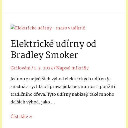
si
užijete
vlastní
bydlení
se
Elektrické udírny od
zahradou
bez
Bradley Smoker
utrácení
milionů
Grilování
/
1. 3. 2023
/ Napsal
mikri87
korun?
Jednou z největších výhod elektrických udíren je
snadná a rychlá příprava jídla bez nutnosti použití
tradičního dřeva. Tyto udírny nabízejí také mnoho
dalších výhod, jako …
Elektrické
Číst dále »
udírny